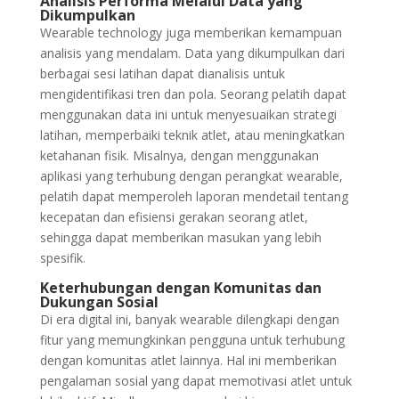
Analisis Performa Melalui Data yang
Dikumpulkan
Wearable technology juga memberikan kemampuan
analisis yang mendalam. Data yang dikumpulkan dari
berbagai sesi latihan dapat dianalisis untuk
mengidentifikasi tren dan pola. Seorang pelatih dapat
menggunakan data ini untuk menyesuaikan strategi
latihan, memperbaiki teknik atlet, atau meningkatkan
ketahanan fisik. Misalnya, dengan menggunakan
aplikasi yang terhubung dengan perangkat wearable,
pelatih dapat memperoleh laporan mendetail tentang
kecepatan dan efisiensi gerakan seorang atlet,
sehingga dapat memberikan masukan yang lebih
spesifik.
Keterhubungan dengan Komunitas dan
Dukungan Sosial
Di era digital ini, banyak wearable dilengkapi dengan
fitur yang memungkinkan pengguna untuk terhubung
dengan komunitas atlet lainnya. Hal ini memberikan
pengalaman sosial yang dapat memotivasi atlet untuk