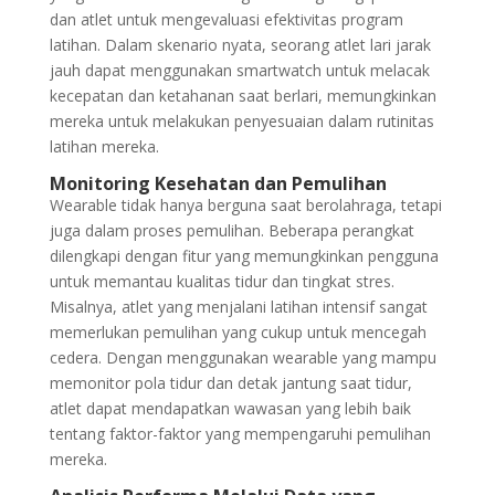
dan atlet untuk mengevaluasi efektivitas program
latihan. Dalam skenario nyata, seorang atlet lari jarak
jauh dapat menggunakan smartwatch untuk melacak
kecepatan dan ketahanan saat berlari, memungkinkan
mereka untuk melakukan penyesuaian dalam rutinitas
latihan mereka.
Monitoring Kesehatan dan Pemulihan
Wearable tidak hanya berguna saat berolahraga, tetapi
juga dalam proses pemulihan. Beberapa perangkat
dilengkapi dengan fitur yang memungkinkan pengguna
untuk memantau kualitas tidur dan tingkat stres.
Misalnya, atlet yang menjalani latihan intensif sangat
memerlukan pemulihan yang cukup untuk mencegah
cedera. Dengan menggunakan wearable yang mampu
memonitor pola tidur dan detak jantung saat tidur,
atlet dapat mendapatkan wawasan yang lebih baik
tentang faktor-faktor yang mempengaruhi pemulihan
mereka.