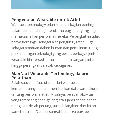
Pengenalan Wearable untuk Atlet
Wearable technology telah menjadi bagian penting
dalam dunia olahraga, terutama bagi atlet yang ingin
memaksimalkan performa mereka. Perangkat ini tidak
hanya berfungsi sebagai alat pengukur, tetapi juga
sebagai panduan dalam latihan dan pemulihan. Dengan
perkembangan teknologi yang pesat, berbagai jenis
wearable kini tersedia, mulai dari jam tangan pintar
hingga perangkat pelacak kebugaran.
Manfaat Wearable Technology dalam
Pelatihan
Salah satu manfaat utama dari wearable adalah
kemampuannya dalam memberikan data yang akurat
tentang performa atlet. Misalnya, pelacak aktivitas
yang terpasang pada gelang atau jam tangan dapat
mengukur detak jantung, jumlah langkah, dan kalori
yang terbakar. Data ini sangat berharga bagi pelatih