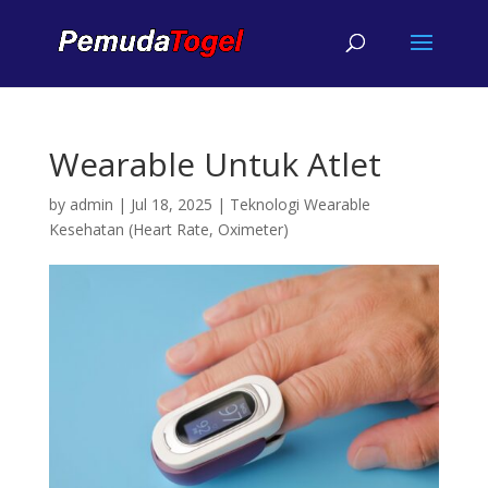
Wearable Untuk Atlet
by
admin
|
Jul 18, 2025
|
Teknologi Wearable
Kesehatan (Heart Rate, Oximeter)