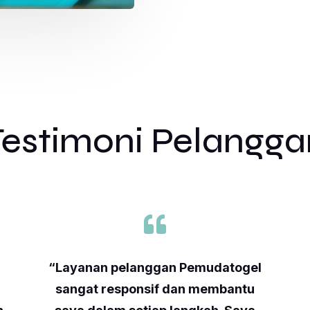
Testimoni Pelangga

“Layanan pelanggan Pemudatogel
sangat responsif dan membantu