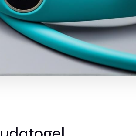
udatogel