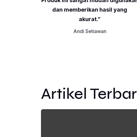
Produk ini sangat mudah digunaka
dan memberikan hasil yang
akurat.”
Andi Setiawan
Artikel Terba