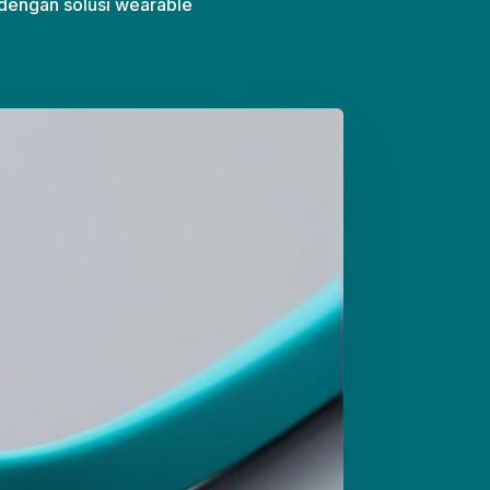
dengan solusi wearable