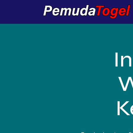
I
W
K