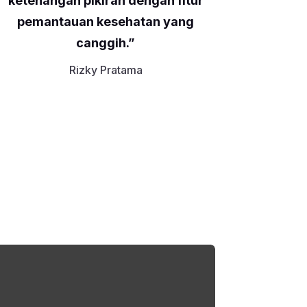
ketenangan pikiran dengan fitur
pemantauan kesehatan yang
canggih.”
Rizky Pratama