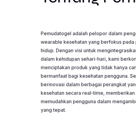
Pemudatogel adalah pelopor dalam pen
wearable kesehatan yang berfokus pada p
hidup. Dengan visi untuk mengintegrasika
dalam kehidupan sehari-hari, kami berko
menciptakan produk yang tidak hanya can
bermanfaat bagi kesehatan pengguna. Seja
berinovasi dalam berbagai perangkat y
kesehatan secara real-time, memberikan 
memudahkan pengguna dalam mengambil
yang tepat.