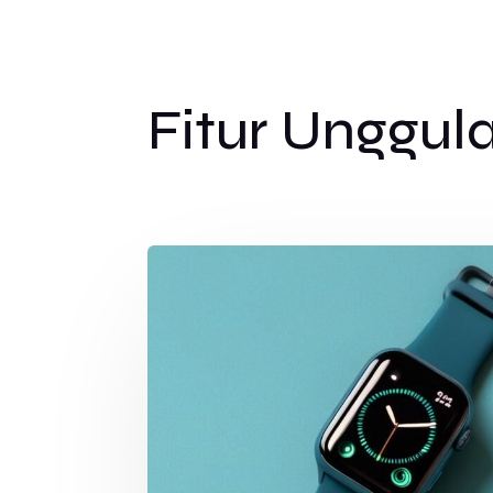
Fitur Unggul