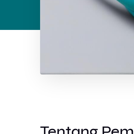
Tentang Pem