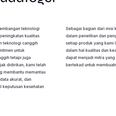
gembangan teknologi
Sebagai bagian dari misi 
eningkatan kualitas
dalam penelitian dan pe
n teknologi canggih
setiap produk yang kami 
mitmen untuk
dalam hal kualitas dan k
ggih tetapi juga
dapat menjadi mitra yang
k didirikan, kami telah
bertekad untuk membuatn
ang membantu memantau
data akurat, dan
 keputusan kesehatan