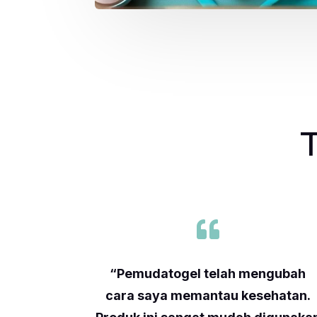

“Pemudatogel telah mengubah
cara saya memantau kesehatan.