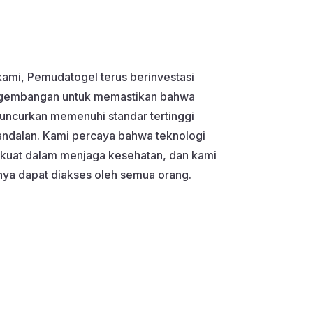
kami, Pemudatogel terus berinvestasi
ngembangan untuk memastikan bahwa
luncurkan memenuhi standar tertinggi
eandalan. Kami percaya bahwa teknologi
 kuat dalam menjaga kesehatan, dan kami
ya dapat diakses oleh semua orang.