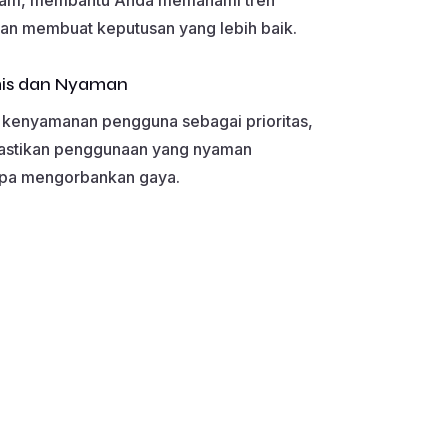
lam, membantu Anda memahami tren
an membuat keputusan yang lebih baik.
is dan Nyaman
 kenyamanan pengguna sebagai prioritas,
stikan penggunaan yang nyaman
npa mengorbankan gaya.