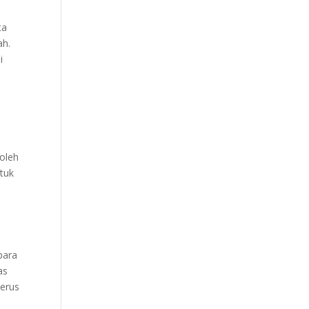
ta
ah.
i
 oleh
tuk
para
as
terus