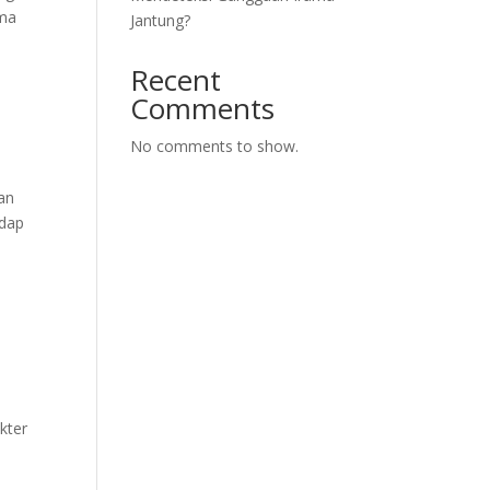
ama
Jantung?
Recent
Comments
No comments to show.
h
an
adap
kter