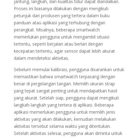
jantung, langkah, dan kualitas tidur dapat diandalkan.
Proses ini biasanya dilakukan dengan mengikuti
petunjuk dari produsen yang tertera dalam buku
panduan atau aplikasi yang terhubung dengan
perangkat. Misalnya, beberapa smartwatch
memerlukan pengguna untuk mengambil situasi
tertentu, seperti berjalan atau berlari dengan
kecepatan tertentu, agar sensor dapat lebih akurat
dalam mendeteksi aktivitas.
Sebelum memulai kalibrasi, pengguna disarankan untuk
memastikan bahwa smartwatch terpasang dengan
benar di pergelangan tangan. Memilih ukuran strap
yang tepat sangat penting untuk mendapatkan hasil
yang akurat. Setelah siap, pengguna dapat mengikuti
langkah-langkah yang tertera di aplikasi. Beberapa
aplikasi memerlukan pengguna untuk memilih jenis
aktivitas yang akan dilakukan, kemudian melakukan
aktivitas tersebut selama waktu yang ditentukan.
Setelah aktivitas selesai, pengguna akan diminta untuk