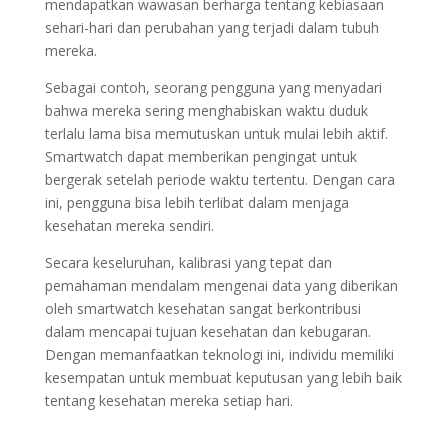
mendapatkan wawasan berharga tentang kebiasaan
sehari-hari dan perubahan yang terjadi dalam tubuh
mereka.
Sebagai contoh, seorang pengguna yang menyadari
bahwa mereka sering menghabiskan waktu duduk
terlalu lama bisa memutuskan untuk mulai lebih aktif.
Smartwatch dapat memberikan pengingat untuk
bergerak setelah periode waktu tertentu. Dengan cara
ini, pengguna bisa lebih terlibat dalam menjaga
kesehatan mereka sendiri.
Secara keseluruhan, kalibrasi yang tepat dan
pemahaman mendalam mengenai data yang diberikan
oleh smartwatch kesehatan sangat berkontribusi
dalam mencapai tujuan kesehatan dan kebugaran.
Dengan memanfaatkan teknologi ini, individu memiliki
kesempatan untuk membuat keputusan yang lebih baik
tentang kesehatan mereka setiap hari.