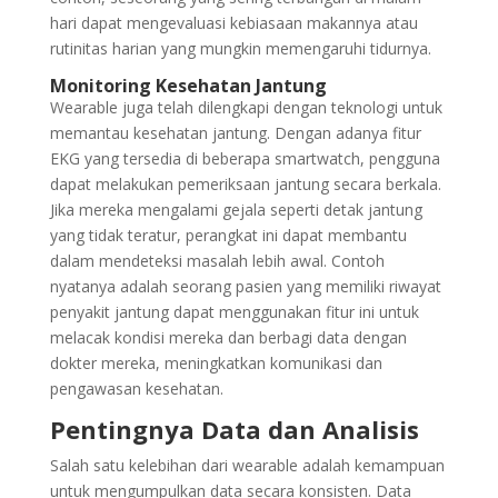
hari dapat mengevaluasi kebiasaan makannya atau
rutinitas harian yang mungkin memengaruhi tidurnya.
Monitoring Kesehatan Jantung
Wearable juga telah dilengkapi dengan teknologi untuk
memantau kesehatan jantung. Dengan adanya fitur
EKG yang tersedia di beberapa smartwatch, pengguna
dapat melakukan pemeriksaan jantung secara berkala.
Jika mereka mengalami gejala seperti detak jantung
yang tidak teratur, perangkat ini dapat membantu
dalam mendeteksi masalah lebih awal. Contoh
nyatanya adalah seorang pasien yang memiliki riwayat
penyakit jantung dapat menggunakan fitur ini untuk
melacak kondisi mereka dan berbagi data dengan
dokter mereka, meningkatkan komunikasi dan
pengawasan kesehatan.
Pentingnya Data dan Analisis
Salah satu kelebihan dari wearable adalah kemampuan
untuk mengumpulkan data secara konsisten. Data