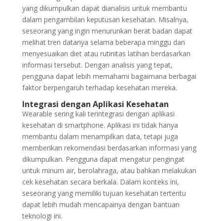
yang dikumpulkan dapat dianalisis untuk membantu
dalam pengambilan keputusan kesehatan. Misalnya,
seseorang yang ingin menurunkan berat badan dapat
melihat tren datanya selama beberapa minggu dan
menyesuaikan diet atau rutinitas latihan berdasarkan
informasi tersebut. Dengan analisis yang tepat,
pengguna dapat lebih memahami bagaimana berbagai
faktor berpengaruh terhadap kesehatan mereka.
Integrasi dengan Aplikasi Kesehatan
Wearable sering kali terintegrasi dengan aplikasi
kesehatan di smartphone. Aplikasi ini tidak hanya
membantu dalam menampilkan data, tetapi juga
memberikan rekomendasi berdasarkan informasi yang
dikumpulkan. Pengguna dapat mengatur pengingat
untuk minum air, berolahraga, atau bahkan melakukan
cek kesehatan secara berkala. Dalam konteks ini,
seseorang yang memiliki tujuan kesehatan tertentu
dapat lebih mudah mencapainya dengan bantuan
teknologi ini.