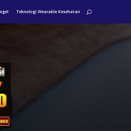
ogel
Teknologi Wearable Kesehatan