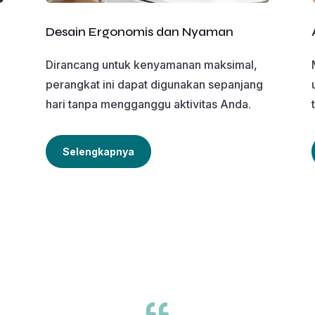
Desain Ergonomis dan Nyaman
Dirancang untuk kenyamanan maksimal,
perangkat ini dapat digunakan sepanjang
hari tanpa mengganggu aktivitas Anda.
Selengkapnya
