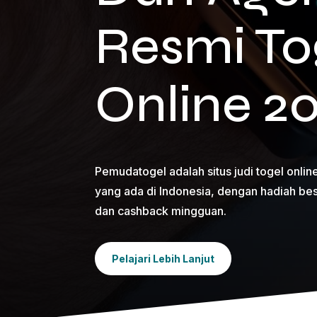
Resmi To
Online 2
Pemudatogel adalah situs judi togel onlin
yang ada di Indonesia, dengan hadiah b
dan cashback mingguan.
Pelajari Lebih Lanjut