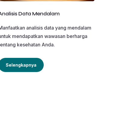
Analisis Data Mendalam
Manfaatkan analisis data yang mendalam
untuk mendapatkan wawasan berharga
tentang kesehatan Anda.
Selengkapnya