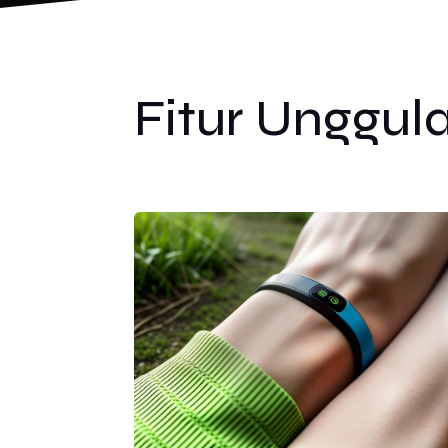
Fitur Unggul