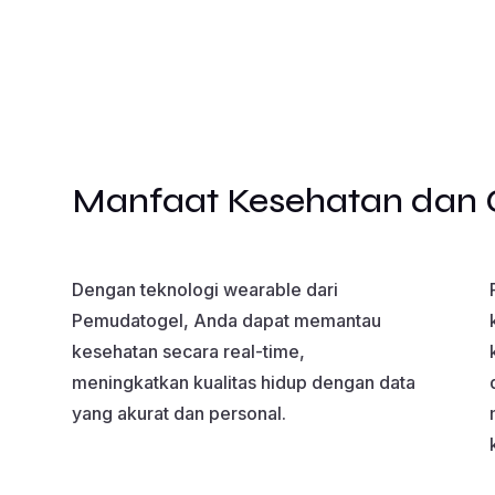
Manfaat Kesehatan dan 
Dengan teknologi wearable dari
Pemudatogel, Anda dapat memantau
kesehatan secara real-time,
meningkatkan kualitas hidup dengan data
yang akurat dan personal.